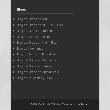
Blogs
Blog del Grado en ADE
Blog del Grado en CC.TT y RR.HH
Blog del Grado en Derecho
Blog del Grado en Historia
Blog del Grado en Informática
Blog de Ingenierías
Blog del Grado en Periodismo
Blog del Grado en Psicología
Blog del Grado en Turismo
Blog del Grado en Criminología
Blog en Educación y TIC's
© 2026. Centro de Estudios Financieros
contactar