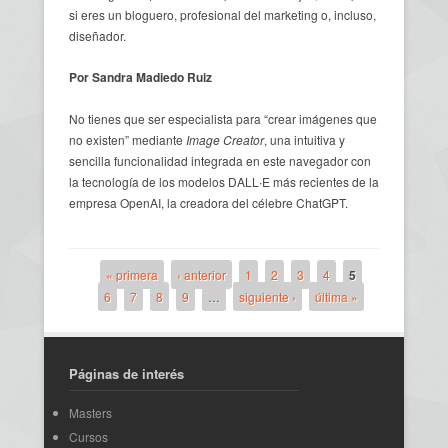
si eres un bloguero, profesional del marketing o, incluso,
diseñador.
Por Sandra Madiedo Ruiz
No tienes que ser especialista para “crear imágenes que
no existen” mediante
Image Creator
, una intuitiva y
sencilla funcionalidad integrada en este navegador con
la tecnología de los modelos DALL∙E más recientes de la
empresa OpenAI, la creadora del célebre ChatGPT.
« primera
‹ anterior
1
2
3
4
5
6
7
8
9
…
siguiente ›
última »
Páginas
Páginas de interés
Masters
Cursos