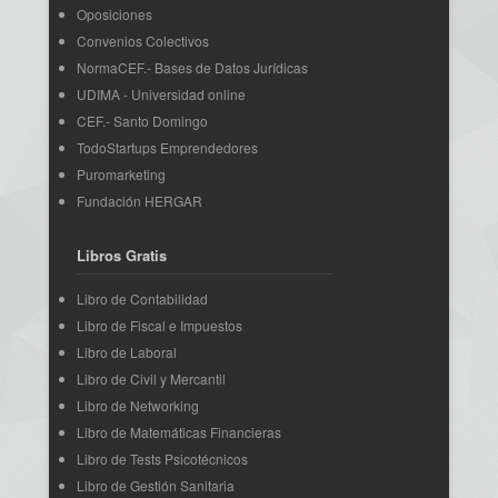
Oposiciones
Convenios Colectivos
NormaCEF.- Bases de Datos Jurídicas
UDIMA - Universidad online
CEF.- Santo Domingo
TodoStartups Emprendedores
Puromarketing
Fundación HERGAR
Libros Gratis
Libro de Contabilidad
Libro de Fiscal e Impuestos
Libro de Laboral
Libro de Civil y Mercantil
Libro de Networking
Libro de Matemáticas Financieras
Libro de Tests Psicotécnicos
Libro de Gestión Sanitaria