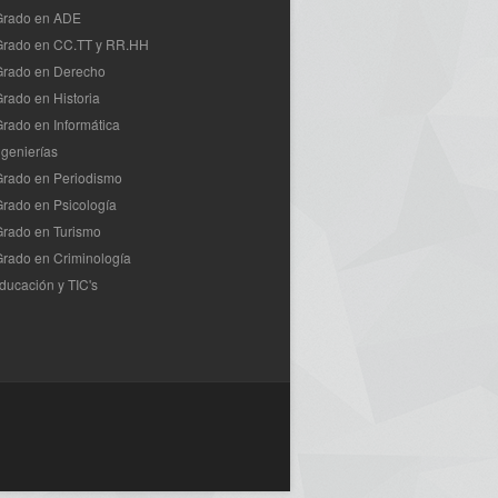
 Grado en ADE
 Grado en CC.TT y RR.HH
Grado en Derecho
Grado en Historia
Grado en Informática
ngenierías
Grado en Periodismo
Grado en Psicología
Grado en Turismo
Grado en Criminología
ducación y TIC's