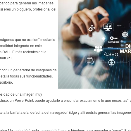
scando para generar las imágenes
si eres un bloguero, profesional del
 imágenes que no existen” mediante
cionalidad integrada en este
s DALL∙E más recientes de la
ChatGPT.
or con un generador de imágenes de
detalla todas sus funcionalidades,
ritorio.
ecesidad de una imagen muy
incluso, un PowerPoint, puede ayudarte a encontrar exactamente lo que necesitas”, 
rte a la barra lateral derecha del navegador Edge y allí podrás generar las imágene
ise Me, en inglés), este te sugerirá frases o términos para proceder a “crear”. Si