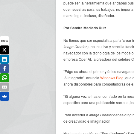
puede ser la herramienta que andabas bu
que necesitas para tus trabajos, no importa 
marketing o, incluso, diseñador.
Por Sandra Madiedo Ruiz
No tienes que ser especialista para “crear
Shares
Image Creator
, una intuitiva y sencilla fun
navegador con la tecnología de los modelo
empresa OpenAI, la creadora del célebre 
“Edge es ahora el primer y único navegad
IA integrado”, anuncia
Windows Blog
, que 
ahora disponibles para computadoras de esc
“Si alguna vez te has encontrado en la n
específica para una publicación social o, 
Para acceder a
Image Creator
debes dirigi
de creatividad e imaginación.
Mediante la opción de “Sorpréndeme” (Surpr