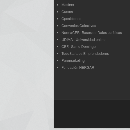
Masters
Cursos
Oposiciones
Convenios Colectivos
NormaCEF.- Bases de Datos Jurídicas
UDIMA - Universidad online
CEF.- Santo Domingo
TodoStartups Emprendedores
Puromarketing
Fundación HERGAR