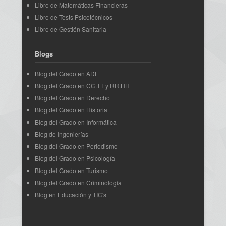
Libro de Matemáticas Financieras
Libro de Tests Psicotécnicos
Libro de Gestión Sanitaria
Blogs
Blog del Grado en ADE
Blog del Grado en CC.TT y RR.HH
Blog del Grado en Derecho
Blog del Grado en Historia
Blog del Grado en Informática
Blog de Ingenierías
Blog del Grado en Periodismo
Blog del Grado en Psicología
Blog del Grado en Turismo
Blog del Grado en Criminología
Blog en Educación y TIC's