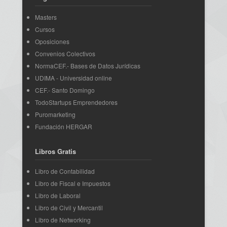
Masters
Cursos
Oposiciones
Convenios Colectivos
NormaCEF.- Bases de Datos Jurídicas
UDIMA - Universidad online
CEF.- Santo Domingo
TodoStartups Emprendedores
Puromarketing
Fundación HERGAR
Libros Gratis
Libro de Contabilidad
Libro de Fiscal e Impuestos
Libro de Laboral
Libro de Civil y Mercantil
Libro de Networking