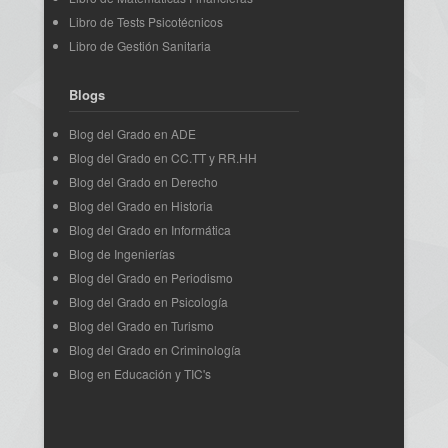
Libro de Tests Psicotécnicos
Libro de Gestión Sanitaria
Blogs
Blog del Grado en ADE
Blog del Grado en CC.TT y RR.HH
Blog del Grado en Derecho
Blog del Grado en Historia
Blog del Grado en Informática
Blog de Ingenierías
Blog del Grado en Periodismo
Blog del Grado en Psicología
Blog del Grado en Turismo
Blog del Grado en Criminología
Blog en Educación y TIC's