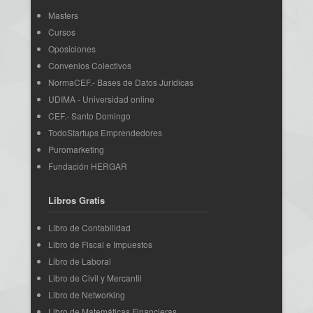
Masters
Cursos
Oposiciones
Convenios Colectivos
NormaCEF.- Bases de Datos Jurídicas
UDIMA - Universidad online
CEF.- Santo Domingo
TodoStartups Emprendedores
Puromarketing
Fundación HERGAR
Libros Gratis
Libro de Contabilidad
Libro de Fiscal e Impuestos
Libro de Laboral
Libro de Civil y Mercantil
Libro de Networking
Libro de Matemáticas Financieras