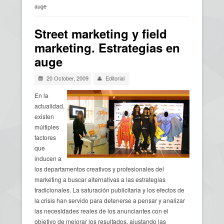
auge
Usted está aquí
Street marketing y field
marketing. Estrategias en
auge
20 October, 2009
Editorial
En la
actualidad,
existen
múltiples
factores
que
inducen a
los departamentos creativos y profesionales del
marketing a buscar alternativas a las estrategias
tradicionales. La saturación publicitaria y los efectos de
la crisis han servido para detenerse a pensar y analizar
las necesidades reales de los anunciantes con el
objetivo de mejorar los resultados, ajustando las