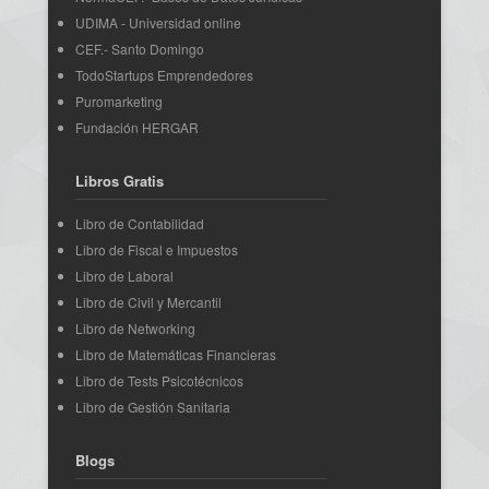
UDIMA - Universidad online
CEF.- Santo Domingo
TodoStartups Emprendedores
Puromarketing
Fundación HERGAR
Libros Gratis
Libro de Contabilidad
Libro de Fiscal e Impuestos
Libro de Laboral
Libro de Civil y Mercantil
Libro de Networking
Libro de Matemáticas Financieras
Libro de Tests Psicotécnicos
Libro de Gestión Sanitaria
Blogs