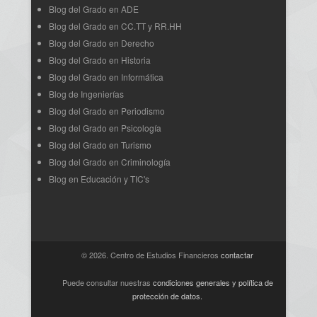
Blog del Grado en ADE
Blog del Grado en CC.TT y RR.HH
Blog del Grado en Derecho
Blog del Grado en Historia
Blog del Grado en Informática
Blog de Ingenierías
Blog del Grado en Periodismo
Blog del Grado en Psicología
Blog del Grado en Turismo
Blog del Grado en Criminología
Blog en Educación y TIC's
© 2026. Centro de Estudios Financieros
contactar
Puede consultar nuestras
condiciones generales y política de
protección de datos
.