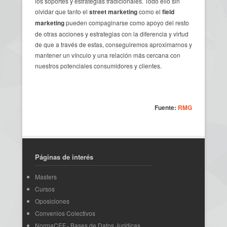
los soportes y estrategias tradicionales. Todo ello sin
olvidar que tanto el
street marketing
como el
field
marketing
pueden compaginarse como apoyo del resto
de otras acciones y estrategias con la diferencia y virtud
de que a través de estas, conseguiremos aproximarnos y
mantener un vínculo y una relación más cercana con
nuestros potenciales consumidores y clientes.
Fuente:
RMG
Páginas de interés
Masters
Cursos
Oposiciones
Convenios Colectivos
NormaCEF.- Bases de Datos Jurídicas