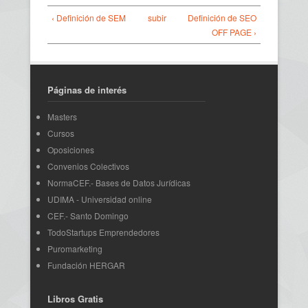
‹ Definición de SEM
subir
Definición de SEO
OFF PAGE ›
Páginas de interés
Masters
Cursos
Oposiciones
Convenios Colectivos
NormaCEF.- Bases de Datos Jurídicas
UDIMA - Universidad online
CEF.- Santo Domingo
TodoStartups Emprendedores
Puromarketing
Fundación HERGAR
Libros Gratis