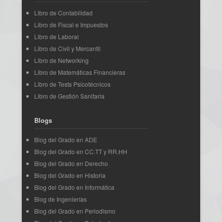
Libro de Contabilidad
Libro de Fiscal e Impuestos
Libro de Laboral
Libro de Civil y Mercantil
Libro de Networking
Libro de Matemáticas Financieras
Libro de Tests Psicotécnicos
Libro de Gestión Sanitaria
Blogs
Blog del Grado en ADE
Blog del Grado en CC.TT y RR.HH
Blog del Grado en Derecho
Blog del Grado en Historia
Blog del Grado en Informática
Blog de Ingenierías
Blog del Grado en Periodismo