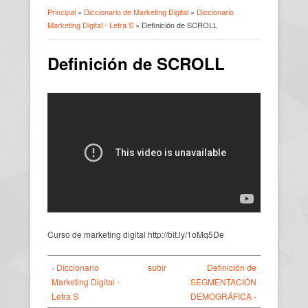
Principal
»
Diccionario de Marketing Digital
»
Diccionario
Marketing Digital - Letra S
» Definición de SCROLL
Usted está aquí
Definición de SCROLL
Curso de marketing digital http://bit.ly/1oMq5De
‹ Diccionario
subir
Definición de
Marketing Digital -
SEGMENTACIÓN
Letra S
DEMOGRÁFICA ›