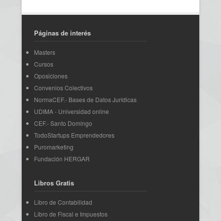
Páginas de interés
Masters
Cursos
Oposiciones
Convenios Colectivos
NormaCEF.- Bases de Datos Jurídicas
UDIMA - Universidad online
CEF.- Santo Domingo
TodoStartups Emprendedores
Puromarketing
Fundación HERGAR
Libros Gratis
Libro de Contabilidad
Libro de Fiscal e Impuestos