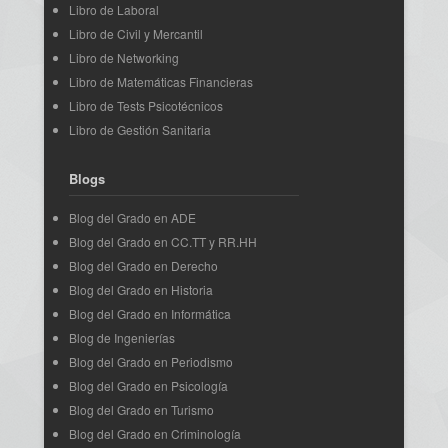
Libro de Laboral
Libro de Civil y Mercantil
Libro de Networking
Libro de Matemáticas Financieras
Libro de Tests Psicotécnicos
Libro de Gestión Sanitaria
Blogs
Blog del Grado en ADE
Blog del Grado en CC.TT y RR.HH
Blog del Grado en Derecho
Blog del Grado en Historia
Blog del Grado en Informática
Blog de Ingenierías
Blog del Grado en Periodismo
Blog del Grado en Psicología
Blog del Grado en Turismo
Blog del Grado en Criminología