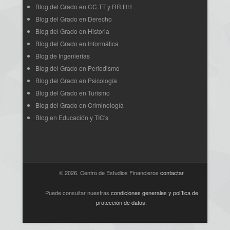
Blog del Grado en CC.TT y RR.HH
Blog del Grado en Derecho
Blog del Grado en Historia
Blog del Grado en Informática
Blog de Ingenierías
Blog del Grado en Periodismo
Blog del Grado en Psicología
Blog del Grado en Turismo
Blog del Grado en Criminología
Blog en Educación y TIC's
© 2026. Centro de Estudios Financieros
contactar
Puede consultar nuestras
condiciones generales y política de
protección de datos
.