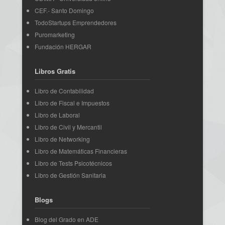
CEF.- Santo Domingo
TodoStartups Emprendedores
Puromarketing
Fundación HERGAR
Libros Gratis
Libro de Contabilidad
Libro de Fiscal e Impuestos
Libro de Laboral
Libro de Civil y Mercantil
Libro de Networking
Libro de Matemáticas Financieras
Libro de Tests Psicotécnicos
Libro de Gestión Sanitaria
Blogs
Blog del Grado en ADE