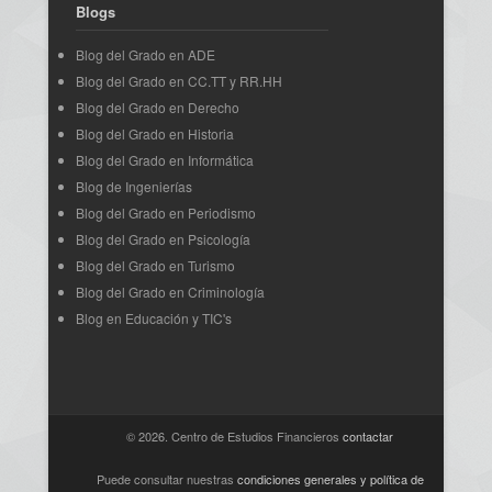
Blogs
Blog del Grado en ADE
Blog del Grado en CC.TT y RR.HH
Blog del Grado en Derecho
Blog del Grado en Historia
Blog del Grado en Informática
Blog de Ingenierías
Blog del Grado en Periodismo
Blog del Grado en Psicología
Blog del Grado en Turismo
Blog del Grado en Criminología
Blog en Educación y TIC's
© 2026. Centro de Estudios Financieros
contactar
Puede consultar nuestras
condiciones generales y política de