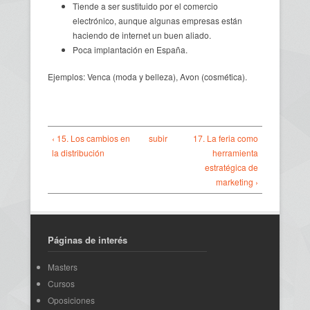
Tiende a ser sustituido por el comercio
electrónico, aunque algunas empresas están
haciendo de internet un buen aliado.
Poca implantación en España.
Ejemplos: Venca (moda y belleza), Avon (cosmética).
‹ 15. Los cambios en
subir
17. La feria como
la distribución
herramienta
estratégica de
marketing ›
Páginas de interés
Masters
Cursos
Oposiciones