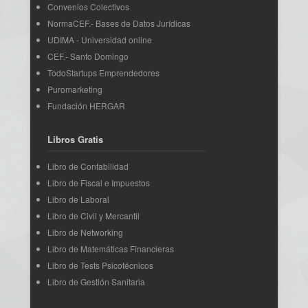
Convenios Colectivos
NormaCEF.- Bases de Datos Jurídicas
UDIMA - Universidad online
CEF.- Santo Domingo
TodoStartups Emprendedores
Puromarketing
Fundación HERGAR
Libros Gratis
Libro de Contabilidad
Libro de Fiscal e Impuestos
Libro de Laboral
Libro de Civil y Mercantil
Libro de Networking
Libro de Matemáticas Financieras
Libro de Tests Psicotécnicos
Libro de Gestión Sanitaria