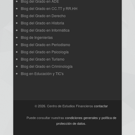
Blog del Grado en ADE
Blog del Grado en CC.TT y RR.HH
Blog del Grado en Derecho
Blog del Grado en Historia
Blog del Grado en Informática
Blog de Ingenierías
Blog del Grado en Periodismo
Blog del Grado en Psicología
Blog del Grado en Turismo
Blog del Grado en Criminología
Blog en Educación y TIC's
© 2026. Centro de Estudios Financieros
contactar
Puede consultar nuestras
condiciones generales y política de
protección de datos
.