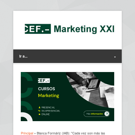
Ir a...
Principal
» Blanca Formáriz (IAB): "Cada vez son más las