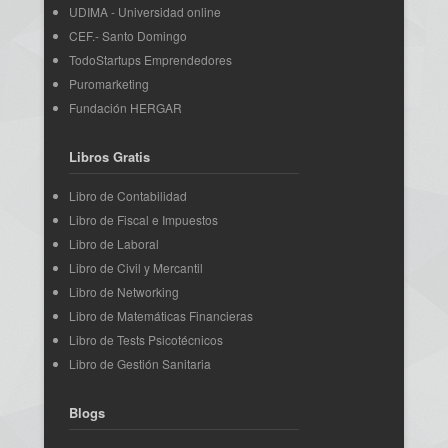
UDIMA - Universidad online
CEF.- Santo Domingo
TodoStartups Emprendedores
Puromarketing
Fundación HERGAR
Libros Gratis
Libro de Contabilidad
Libro de Fiscal e Impuestos
Libro de Laboral
Libro de Civil y Mercantil
Libro de Networking
Libro de Matemáticas Financieras
Libro de Tests Psicotécnicos
Libro de Gestión Sanitaria
Blogs