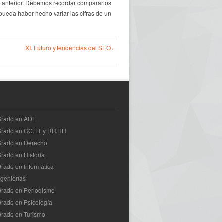
te anterior. Debemos recordar compararlos
 pueda haber hecho variar las cifras de un
XI. Futuro y tendencias del SEO ›
 Grado en ADE
 Grado en CC.TT y RR.HH
Grado en Derecho
Grado en Historia
Grado en Informática
ngenierías
Grado en Periodismo
Grado en Psicología
Grado en Turismo