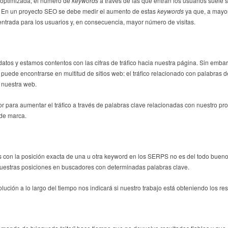
optimizada, el número de
keywords
a través de las que entran los usuarios suele s
. En un proyecto SEO se debe medir el aumento de estas
keywords
ya que, a mayor
trada para los usuarios y, en consecuencia, mayor número de visitas.
tos y estamos contentos con las cifras de tráfico hacia nuestra página. Sin embar
puede encontrarse en multitud de sitios web: el tráfico relacionado con palabras
n nuestra web.
or para aumentar el tráfico a través de palabras clave relacionadas con nuestro pro
 de marca.
 con la posición exacta de una u otra keyword en los SERPS no es del todo bue
 nuestras posiciones en buscadores con determinadas palabras clave.
lución a lo largo del tiempo nos indicará si nuestro trabajo está obteniendo los r