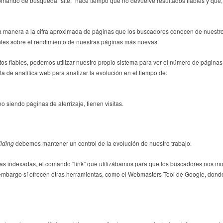
mando de búsqueda “site:” hace tiempo que no devuelve resultados fiables y que, 
a manera a la cifra aproximada de páginas que los buscadores conocen de nuestro 
ntes sobre el rendimiento de nuestras páginas más nuevas.
s fiables, podemos utilizar nuestro propio sistema para ver el número de páginas
a de analítica web para analizar la evolución en el tiempo de:
 siendo páginas de aterrizaje, tienen visitas.
ilding
debemos mantener un control de la evolución de nuestro trabajo.
as indexadas, el comando “link” que utilizábamos para que los buscadores nos mos
 embargo sí ofrecen otras herramientas, como el Webmasters Tool de Google, don