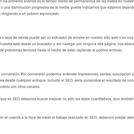
 en los primeros análisis es el tiempo medio de permanencia de las visitas en nues
 o una disminución progresiva de la media, puede indicarnos que estamos dejando 
 dirigiendo a un público equivocado.
e
o tasa de rebote puede ser un indicador de errores en nuestro sitio web o en un
a nuestra web desde un buscador y, sin navegar por ninguna otra página, nos aban
sde problemas técnicos hasta el hecho de estar captando al público erróneo.
a conversión. Por conversión podemos entender impresiones, ventas, suscripción a n
tes desde cualquier enfoque, incluido el SEO, sería comprobar el resultado de conv
ándolo con otros canales.
que en SEO debemos buscar mejorar no sólo los datos cuantitativos, sino también lo
tener en cuenta a la hora de medir el trabajo realizado en SEO, debemos prestar a