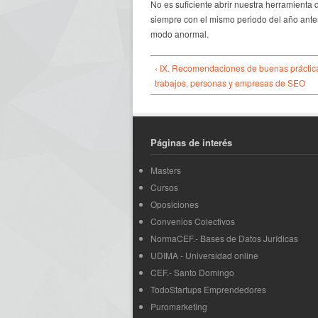
No es suficiente abrir nuestra herramienta
siempre con el mismo periodo del año anteri
modo anormal.
‹ IX. Recomendaciones de buenas prácticas
trabajos, personas y empresas de SEO
Páginas de interés
Masters
Cursos
Oposiciones
Convenios Colectivos
NormaCEF.- Bases de Datos Jurídicas
UDIMA - Universidad online
CEF.- Santo Domingo
TodoStartups Emprendedores
Puromarketing