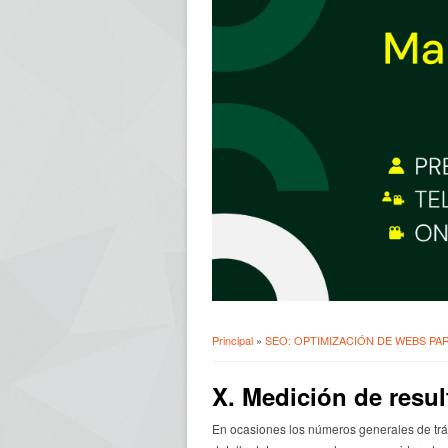
Principal
»
SEO: OPTIMIZACIÓN DE WEBS P
Usted está aquí
X. Medición de resu
En ocasiones los números generales de trá