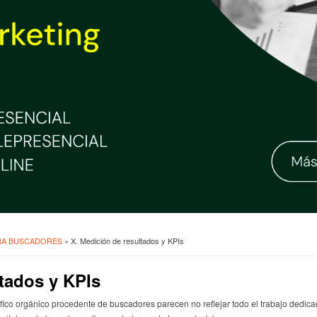
ARA BUSCADORES
» X. Medición de resultados y KPIs
ltados y KPIs
fico orgánico procedente de buscadores parecen no reflejar todo el trabajo dedic