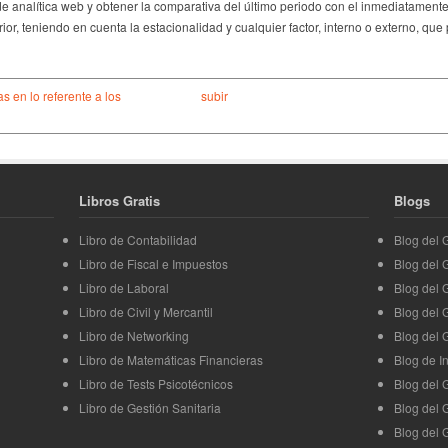
 de analítica web y obtener la comparativa del último periodo con el inmediatamen
or, teniendo en cuenta la estacionalidad y cualquier factor, interno o externo, que
 en lo referente a los
subir
Libros Gratis
Blogs
Libro de Contabilidad
Blog del
Libro de Fiscal e Impuestos
Blog del
Libro de Laboral
Blog del 
Libro de Civil y Mercantil
Blog del 
Libro de Networking
Blog del 
Libro de Matemáticas Financieras
Blog de I
Libro de Tests Psicotécnicos
Blog del 
Libro de Gestión Sanitaria
Blog del 
Blog del 