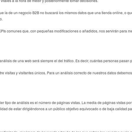
vitales a la hora de medir y posteriormente tomar decisiones.
que la de un negocio B2B no buscará los mismos datos que una tienda online, o qu
o.
Is comunes que, con pequeñas modificaciones o añadidos, nos servirán para medir
análisis de una web será siempre el del tráfico. Es decir, cuántas personas pasan 
tre visitas y visitantes únicos. Para un análisis correcto de nuestros datos debemo
uier tipo de análisis es el número de páginas vistas. La media de páginas vistas p
idad de estar dirigiéndonos a un público objetivo equivocado o de baja calidad pa