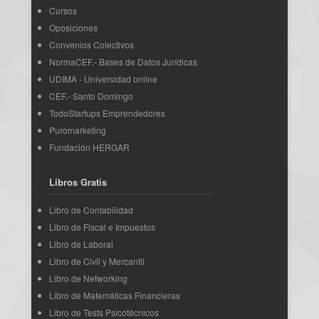
Cursos
Oposiciones
Convenios Colectivos
NormaCEF.- Bases de Datos Jurídicas
UDIMA - Universidad online
CEF.- Santo Domingo
TodoStartups Emprendedores
Puromarketing
Fundación HERGAR
Libros Gratis
Libro de Contabilidad
Libro de Fiscal e Impuestos
Libro de Laboral
Libro de Civil y Mercantil
Libro de Networking
Libro de Matemáticas Financieras
Libro de Tests Psicotécnicos