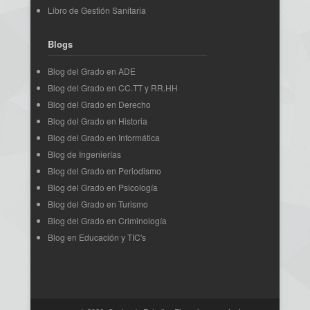
Libro de Gestión Sanitaria
Blogs
Blog del Grado en ADE
Blog del Grado en CC.TT y RR.HH
Blog del Grado en Derecho
Blog del Grado en Historia
Blog del Grado en Informática
Blog de Ingenierías
Blog del Grado en Periodismo
Blog del Grado en Psicología
Blog del Grado en Turismo
Blog del Grado en Criminología
Blog en Educación y TIC's