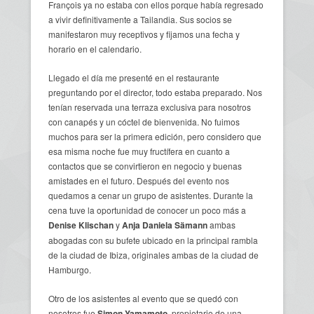
François ya no estaba con ellos porque había regresado
a vivir definitivamente a Tailandia. Sus socios se
manifestaron muy receptivos y fijamos una fecha y
horario en el calendario.
Llegado el día me presenté en el restaurante
preguntando por el director, todo estaba preparado. Nos
tenían reservada una terraza exclusiva para nosotros
con canapés y un cóctel de bienvenida. No fuimos
muchos para ser la primera edición, pero considero que
esa misma noche fue muy fructífera en cuanto a
contactos que se convirtieron en negocio y buenas
amistades en el futuro. Después del evento nos
quedamos a cenar un grupo de asistentes. Durante la
cena tuve la oportunidad de conocer un poco más a
Denise Klischan
y
Anja Daniela Sämann
ambas
abogadas con su bufete ubicado en la principal rambla
de la ciudad de Ibiza, originales ambas de la ciudad de
Hamburgo.
Otro de los asistentes al evento que se quedó con
nosotros fue
Simon Yamamoto
, propietario de una