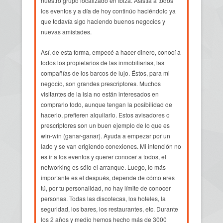
nuestro grupo localizado en Ibiza. Asistía a todos
los eventos y a día de hoy continúo haciéndolo ya
que todavía sigo haciendo buenos negocios y
nuevas amistades.
Así, de esta forma, empecé a hacer dinero, conocí a
todos los propietarios de las inmobiliarias, las
compañías de los barcos de lujo. Éstos, para mi
negocio, son grandes prescriptores. Muchos
visitantes de la isla no están interesados en
comprarlo todo, aunque tengan la posibilidad de
hacerlo, prefieren alquilarlo. Estos avisadores o
prescriptores son un buen ejemplo de lo que es
win-win (ganar-ganar). Ayuda a empezar por un
lado y se van erigiendo conexiones. Mi intención no
es ir a los eventos y querer conocer a todos, el
networking es sólo el arranque. Luego, lo más
importante es el después, depende de cómo eres
tú, por tu personalidad, no hay límite de conocer
personas. Todas las discotecas, los hoteles, la
seguridad, los bares, los restaurantes, etc. Durante
los 2 años y medio hemos hecho más de 3000