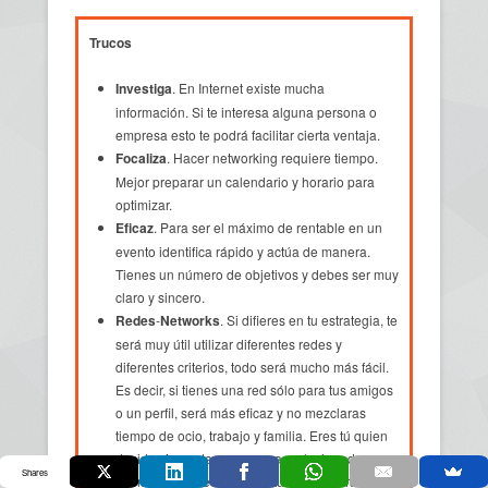
Trucos
Investiga
. En Internet existe mucha
información. Si te interesa alguna persona o
empresa esto te podrá facilitar cierta ventaja.
Focaliza
. Hacer networking requiere tiempo.
Mejor preparar un calendario y horario para
optimizar.
Eficaz
. Para ser el máximo de rentable en un
evento identifica rápido y actúa de manera.
Tienes un número de objetivos y debes ser muy
claro y sincero.
Redes
-
Networks
. Si difieres en tu estrategia, te
será muy útil utilizar diferentes redes y
diferentes criterios, todo será mucho más fácil.
Es decir, si tienes una red sólo para tus amigos
o un perfil, será más eficaz y no mezclaras
tiempo de ocio, trabajo y familia. Eres tú quien
decide si aceptas a personas relacionadas con
Shares
tu empleo y que entren en tu círculo personal.