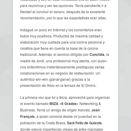
para reunirnos y ver las opciones. Tenía pendiente ir a
Nectari al concluir el verano, después de la excelente
recomendación, por lo que las expectativas eran altas.
Indagué un poco en Internet y los comentarios eran
todos muy positivos. Productos de máxima calidad y
elaboración muy cuidada para una cocina personal y
creativa que tiene en cuenta la base de la cocina
tradicional. Además, el servicio dirigido por
Conchita
, la
madre de Jordi, una profesional muy atenta, con quien
nos entendimos instantáneamente predispuso varias
colaboraciones en su negocio de restauración. Un
auténtico win-win (ganar-ganar) gracias a la
presentación de Aleix en la terraza de El Divino.
La primera vez que fui a Ibiza, aproveché para organizar
el evento llamado
IBIZA
«
6 Grados»
Networking &
Business. Tenía un amigo de origen francés,
Jean
François
, a quien conocía desde mi juventud en la
población de la Costa Brava,
Sant Feliu de Guixols
,
donde estuve impartiendo clases de artes marciales