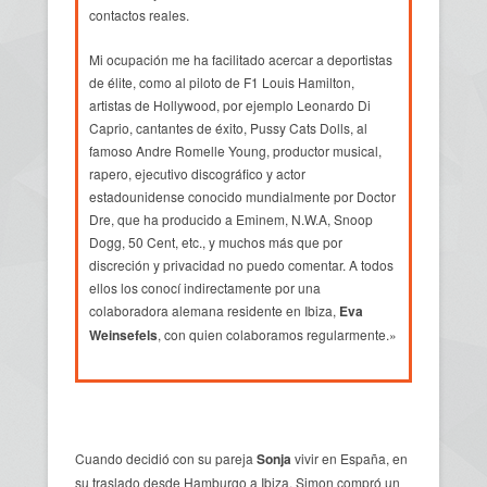
contactos reales.
Mi ocupación me ha facilitado acercar a deportistas
de élite, como al piloto de F1 Louis Hamilton,
artistas de Hollywood, por ejemplo Leonardo Di
Caprio, cantantes de éxito, Pussy Cats Dolls, al
famoso Andre Romelle Young, productor musical,
rapero, ejecutivo discográfico y actor
estadounidense conocido mundialmente por Doctor
Dre, que ha producido a Eminem, N.W.A, Snoop
Dogg, 50 Cent, etc., y muchos más que por
discreción y privacidad no puedo comentar. A todos
ellos los conocí indirectamente por una
colaboradora alemana residente en Ibiza,
Eva
Weinsefels
, con quien colaboramos regularmente.»
Cuando decidió con su pareja
Sonja
vivir en España, en
su traslado desde Hamburgo a Ibiza, Simon compró un