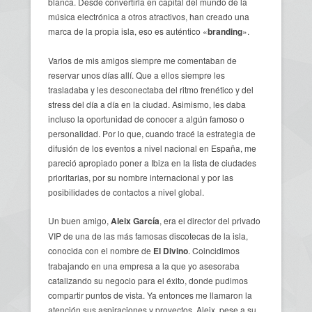
blanca. Desde convertirla en capital del mundo de la
música electrónica a otros atractivos, han creado una
marca de la propia isla, eso es auténtico «
branding
».
Varios de mis amigos siempre me comentaban de
reservar unos días allí. Que a ellos siempre les
trasladaba y les desconectaba del ritmo frenético y del
stress del día a día en la ciudad. Asimismo, les daba
incluso la oportunidad de conocer a algún famoso o
personalidad. Por lo que, cuando tracé la estrategia de
difusión de los eventos a nivel nacional en España, me
pareció apropiado poner a Ibiza en la lista de ciudades
prioritarias, por su nombre internacional y por las
posibilidades de contactos a nivel global.
Un buen amigo,
Aleix García
, era el director del privado
VIP de una de las más famosas discotecas de la isla,
conocida con el nombre de
El Divino
. Coincidimos
trabajando en una empresa a la que yo asesoraba
catalizando su negocio para el éxito, donde pudimos
compartir puntos de vista. Ya entonces me llamaron la
atención sus aspiraciones y proyectos. Aleix, pese a su