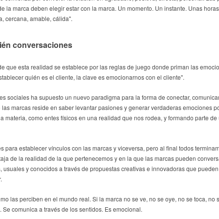
de la marca deben elegir estar con la marca. Un momento. Un instante. Unas hora
da, cercana, amable, cálida".
ién conversaciones
e que esta realidad se establece por las reglas de juego donde priman las emoc
tablecer quién es el cliente, la clave es emocionarnos con el cliente".
edes sociales ha supuesto un nuevo paradigma para la forma de conectar, comunicar
 de las marcas reside en saber levantar pasiones y generar verdaderas emociones p
a materia, como entes físicos en una realidad que nos rodea, y formando parte d
 para establecer vínculos con las marcas y viceversa, pero al final todos term
ventaja de la realidad de la que pertenecemos y en la que las marcas pueden conve
s, usuales y conocidos a través de propuestas creativas e innovadoras que pueden 
r.
mo las perciben en el mundo real. Si la marca no se ve, no se oye, no se toca, no
 Se comunica a través de los sentidos. Es emocional.