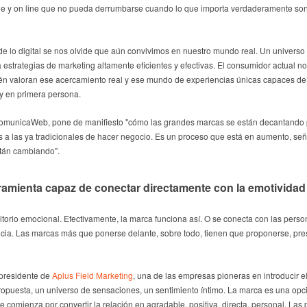
line y on line que no pueda derrumbarse cuando lo que importa verdaderamente son
 lo digital se nos olvide que aún convivimos en nuestro mundo real. Un universo 
estrategias de marketing altamente eficientes y efectivas. El consumidor actual n
én valoran ese acercamiento real y ese mundo de experiencias únicas capaces de 
y en primera persona.
omunicaWeb, pone de manifiesto "cómo las grandes marcas se están decantando por
a las ya tradicionales de hacer negocio. Es un proceso que está en aumento, señ
stán cambiando".
rramienta capaz de conectar directamente con la emotividad
ritorio emocional. Efectivamente, la marca funciona así. O se conecta con las pers
ncia. Las marcas más que ponerse delante, sobre todo, tienen que proponerse, pre
 presidente de
Aplus Field Marketing
, una de las empresas pioneras en introducir el
puesta, un universo de sensaciones, un sentimiento íntimo. La marca es una opci
re comienza por convertir la relación en agradable, positiva, directa, personal. Las 