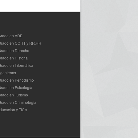
 Grado en ADE
 Grado en CC.TT y RR.HH
Grado en Derecho
Grado en Historia
Grado en Informática
ngenierías
Grado en Periodismo
Grado en Psicología
Grado en Turismo
Grado en Criminología
ducación y TIC's