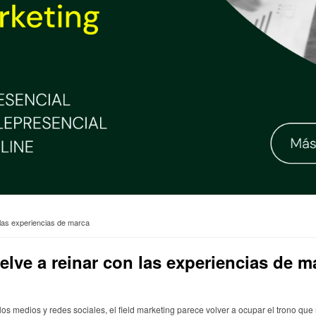
n las experiencias de marca
uelve a reinar con las experiencias de m
os medios y redes sociales, el field marketing parece volver a ocupar el trono qu