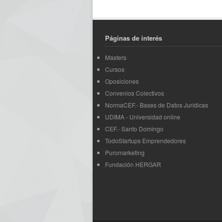
Páginas de interés
Masters
Cursos
Oposiciones
Convenios Colectivos
NormaCEF.- Bases de Datos Jurídicas
UDIMA - Universidad online
CEF.- Santo Domingo
TodoStartups Emprendedores
Puromarketing
Fundación HERGAR