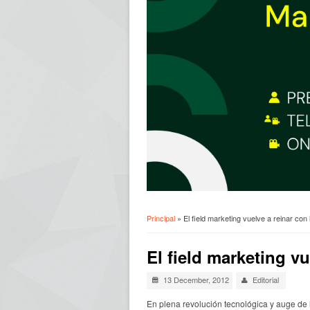
Principal
» El field marketing vuelve a reinar co
Usted está aquí
El field marketing v
13 December, 2012
Editorial
En plena revolución tecnológica y auge de l