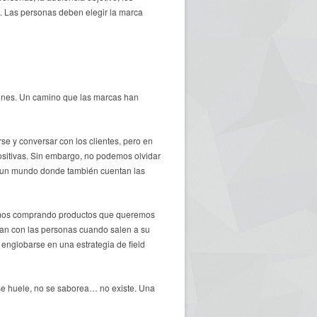
s. Las personas deben elegir la marca
iones. Un camino que las marcas han
se y conversar con los clientes, pero en
ositivas. Sin embargo, no podemos olvidar
e un mundo donde también cuentan las
inamos comprando productos que queremos
rsan con las personas cuando salen a su
englobarse en una estrategia de field
 se huele, no se saborea… no existe. Una