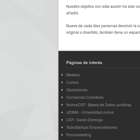
Nuestro objetivo con esta acción ha sido c
añadió.
Nueve de cada diez personas devolvió la c
original o divertido, también tiene un esp
Páginas de interés
Masters
Cursos
Oposiciones
Convenios Colectivos
NormaCEF.- Bases de Datos Jurídicas
UDIMA - Universidad online
CEF.- Santo Domingo
TodoStartups Emprendedores
Puromarketing