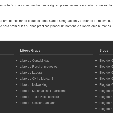
omprobar cómo los valores humanos siguen presentes en la sociedad y que son lo qu
artera, demostrando lo que exponía Carlos Chaguaceda y poniendo de relieve que 
acio para premiar las buenas prácticas y hacer un homenaje a los valores humanos.
Libros Gratis
Blogs
Libro de Contabilidad
Blog del
Libro de Fiscal e Impuestos
Blog del
Libro de Laboral
Blog del 
Libro de Civil y Mercantil
Blog del 
Libro de Networking
Blog del 
Libro de Matemáticas Financieras
Blog de I
Libro de Tests Psicotécnicos
Blog del 
Libro de Gestión Sanitaria
Blog del 
Blog del 