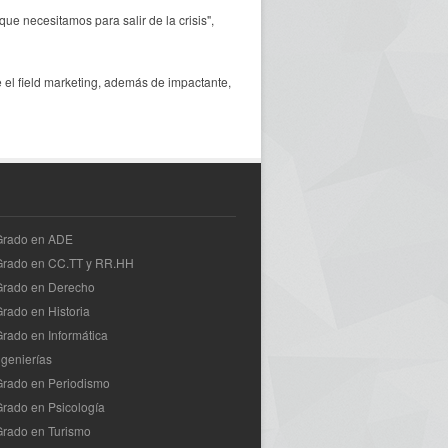
e necesitamos para salir de la crisis",
el field marketing, además de impactante,
 Grado en ADE
 Grado en CC.TT y RR.HH
Grado en Derecho
Grado en Historia
Grado en Informática
ngenierías
Grado en Periodismo
Grado en Psicología
Grado en Turismo