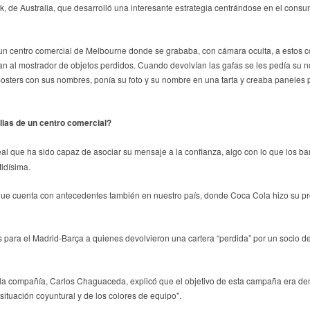
k, de Australia, que desarrolló una interesante estrategia centrándose en el con
 un centro comercial de Melbourne donde se grababa, con cámara oculta, a estos
aban al mostrador de objetos perdidos. Cuando devolvían las gafas se les pedía su
sters con sus nombres, ponía su foto y su nombre en una tarta y creaba paneles pub
llas de un centro comercial?
al que ha sido capaz de
asociar su mensaje a la confianza, algo con lo que los 
tidísima.
 que cuenta con antecedentes también en nuestro país, donde Coca Cola hizo su p
para el Madrid-Barça a quienes devolvieron una cartera “perdida” por un socio de
 la compañía, Carlos Chaguaceda, explicó que el objetivo de esta campaña era dem
ituación coyuntural y de los colores de equipo".