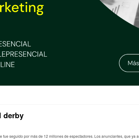
l derby
e fue seguido por más de 12 millones de espectadores. Los anunciantes, que ya an