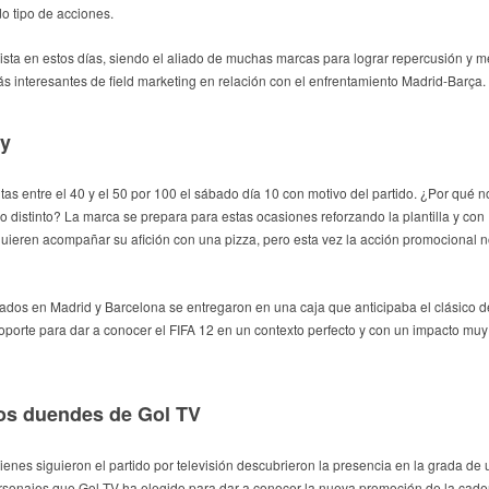
do tipo de acciones.
ista en estos días, siendo el aliado de muchas marcas para lograr repercusión y mej
s interesantes de field marketing en relación con el enfrentamiento Madrid-Barça.
by
s entre el 40 y el 50 por 100 el sábado día 10 con motivo del partido. ¿Por qué n
 distinto? La marca se prepara para estas ocasiones reforzando la plantilla y con
 quieren acompañar su afición con una pizza, pero esta vez la acción promocional 
zados en Madrid y Barcelona se entregaron en una caja que anticipaba el clásico d
soporte para dar a conocer el FIFA 12 en un contexto perfecto y con un impacto muy
os duendes de Gol TV
ienes siguieron el partido por televisión descubrieron la presencia en la grada de
rsonajes que Gol TV ha elegido para dar a conocer la nueva promoción de la cade