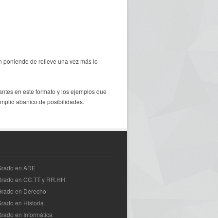
n poniendo de relieve una vez más lo
antes en este formato y los ejemplos que
amplio abanico de posibilidades.
 Grado en ADE
 Grado en CC.TT y RR.HH
Grado en Derecho
Grado en Historia
Grado en Informática