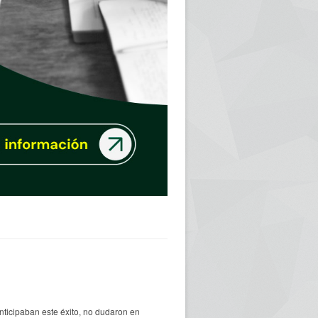
ticipaban este éxito, no dudaron en