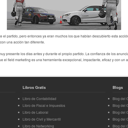
e el partido, pero entonces ya eran muchos los que habían descubierto esta acció
con una acción tan diferente.
uy presente los días antes y durante el propio partido. La confianza de los anunci
 el field marketing es una herramienta excepcional, impactante, eficaz y con un 
Libros Gratis
Blogs
Libro de Contabilidad
Blog del
Libro de Fiscal e Impuestos
Blog del
Libro de Laboral
Blog del 
Libro de Civil y Mercantil
Blog del 
Libro de Networking
Blog del 