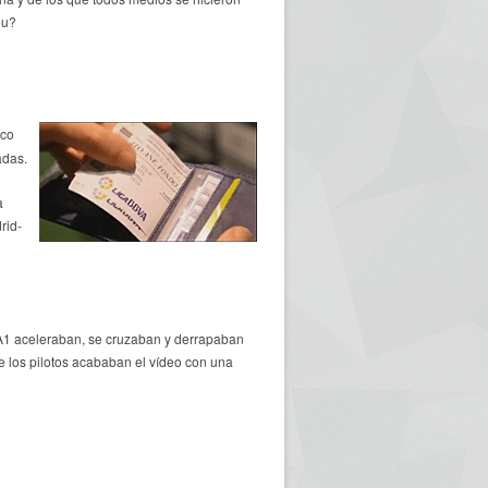
éu?
oco
adas.
a
rid-
 A1 aceleraban, se cruzaban y derrapaban
ue los pilotos acababan el vídeo con una