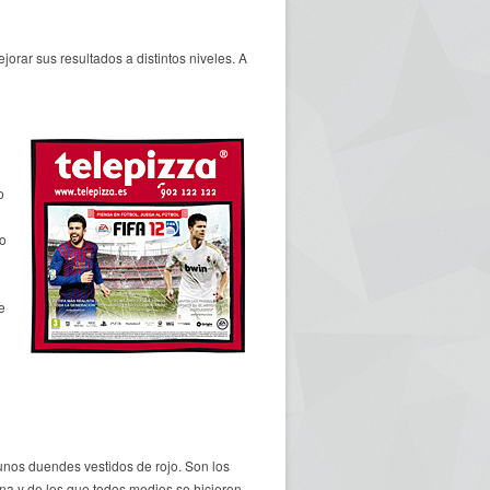
orar sus resultados a distintos niveles. A
o
no
e
 unos duendes vestidos de rojo. Son los
na y de los que todos medios se hicieron