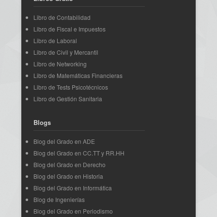
Libro de Contabilidad
Libro de Fiscal e Impuestos
Libro de Laboral
Libro de Civil y Mercantil
Libro de Networking
Libro de Matemáticas Financieras
Libro de Tests Psicotécnicos
Libro de Gestión Sanitaria
Blogs
Blog del Grado en ADE
Blog del Grado en CC.TT y RR.HH
Blog del Grado en Derecho
Blog del Grado en Historia
Blog del Grado en Informática
Blog de Ingenierías
Blog del Grado en Periodismo