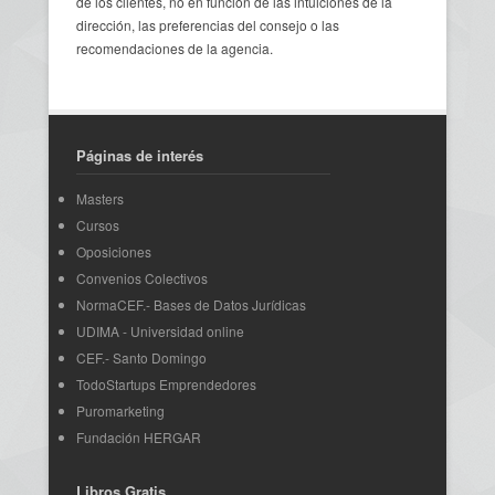
de los clientes, no en función de las intuiciones de la
dirección, las preferencias del consejo o las
recomendaciones de la agencia.
Páginas de interés
Masters
Cursos
Oposiciones
Convenios Colectivos
NormaCEF.- Bases de Datos Jurídicas
UDIMA - Universidad online
CEF.- Santo Domingo
TodoStartups Emprendedores
Puromarketing
Fundación HERGAR
Libros Gratis