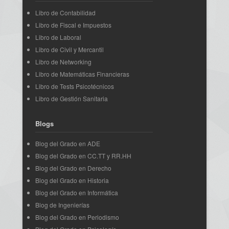
Libro de Contabilidad
Libro de Fiscal e Impuestos
Libro de Laboral
Libro de Civil y Mercantil
Libro de Networking
Libro de Matemáticas Financieras
Libro de Tests Psicotécnicos
Libro de Gestión Sanitaria
Blogs
Blog del Grado en ADE
Blog del Grado en CC.TT y RR.HH
Blog del Grado en Derecho
Blog del Grado en Historia
Blog del Grado en Informática
Blog de Ingenierías
Blog del Grado en Periodismo