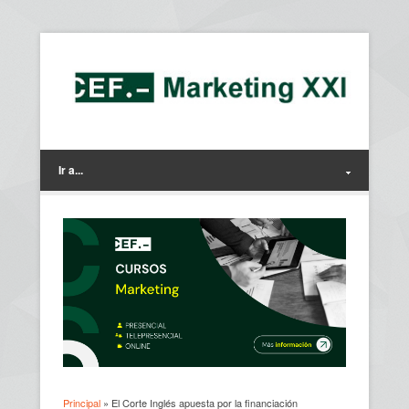
Ir a...
Principal
» El Corte Inglés apuesta por la financiación