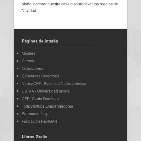
otoño, decorar nuestra casa o sobrellevar los regalos de
Navidad.
Páginas de interés
Masters
Cursos
Oposiciones
Convenios Colectivos
NormaCEF.- Bases de Datos Jurídicas
UDIMA - Universidad online
CEF.- Santo Domingo
TodoStartups Emprendedores
Puromarketing
Fundación HERGAR
Libros Gratis