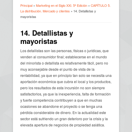
Principal
»
Marketing en el Siglo XXI. 5ª Edición
»
CAPÍTULO 5.
La distribución. Mercado y clientes
» 14. Detallistas y
Usted está aquí
mayoristas
14. Detallistas y
mayoristas
Los detallistas son las personas, físicas o jurídicas, que
venden al consumidor final; establecerse en el mundo
del minorista o detallista es relativamente fácil, pero no
muy aconsejable desde el punto de vista de la
rentabilidad, ya que en principio tan solo se necesita una
aportación económica que cubra el local y los productos,
pero los resultados de esta incursión no son siempre
satisfactorios, ya que la inexperiencia, falta de formación
y fuerte competencia contribuyen a que en muchas
ocasiones se abandone el proyecto o se tenga una
pérdida considerable de dinero. En la actualidad este
sector está sufriendo un gran deterioro por la crisis y la
elevada apertura de negocios de propiedad asiática.