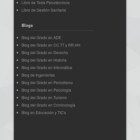
Libro de Tests Psicotécnicos
Libro de Gestión Sanitaria
Blogs
Blog del Grado en ADE
Blog del Grado en CC.TT y RR.HH
Blog del Grado en Derecho
Blog del Grado en Historia
Blog del Grado en Informática
Blog de Ingenierías
Blog del Grado en Periodismo
Blog del Grado en Psicología
Blog del Grado en Turismo
Blog del Grado en Criminología
Blog en Educación y TIC's