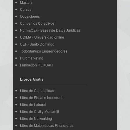
Masters
Cursos
Oposiciones
Convenios Colectivos
NormaCEF.- Bases de Datos Jurídicas
UDIMA - Universidad online
CEF.- Santo Domingo
TodoStartups Emprendedores
Puromarketing
Fundación HERGAR
Libros Gratis
Libro de Contabilidad
Libro de Fiscal e Impuestos
Libro de Laboral
Libro de Civil y Mercantil
Libro de Networking
Libro de Matemáticas Financieras