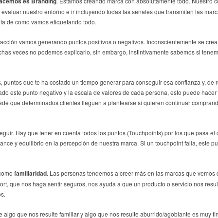
hacemos es Branding
. Estamos creando marca con absolutamente todo. Nuestro ce
valuar nuestro entorno e ir incluyendo todas las señales que transmiten las mar
nta de como vamos etiquetando todo.
racción vamos generando puntos positivos o negativos. Inconscientemente se cre
has veces no podemos explicarlo, sin embargo, instintivamente sabemos si tene
, puntos que te ha costado un tiempo generar para conseguir esa confianza y, de 
o este punto negativo y la escala de valores de cada persona, esto puede hacer
uede que determinados clientes lleguen a plantearse si quieren continuar compran
uir. Hay que tener en cuenta todos los puntos (Touchpoints) por los que pasa el c
ance y equilibrio en la percepción de nuestra marca. Si un touchpoint falla, este p
 como
familiaridad.
Las personas tendemos a creer más en las marcas que vemos c
rt, que nos haga sentir seguros, nos ayuda a que un producto o servicio nos result
os.
 algo que nos resulte familiar y algo que nos resulte aburrido/agobiante es muy fi