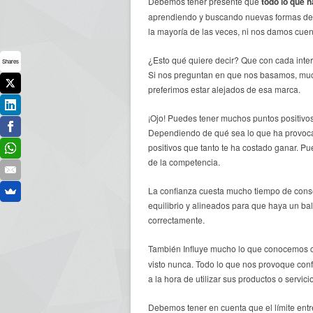
Debemos tener presente que
todo lo que 
aprendiendo y buscando nuevas formas de e
la mayoría de las veces, ni nos damos cue
¿Esto qué quiere decir? Que con cada inte
Shares
Si nos preguntan en que nos basamos, muc
preferimos estar alejados de esa marca.
¡Ojo! Puedes tener muchos puntos positivos
Dependiendo de qué sea lo que ha provocad
positivos que tanto te ha costado ganar. P
de la competencia.
La confianza cuesta mucho tiempo de conseg
equilibrio y alineados para que haya un bal
correctamente.
También Influye mucho lo que conocemos
visto nunca. Todo lo que nos provoque confo
a la hora de utilizar sus productos o servici
Debemos tener en cuenta que el límite entre