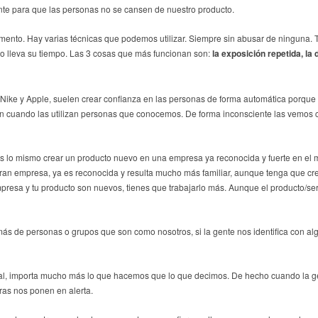
mente para que las personas no se cansen de nuestro producto.
ento. Hay varias técnicas que podemos utilizar. Siempre sin abusar de ninguna.
 lleva su tiempo. Las 3 cosas que más funcionan son:
la exposición repetida, la 
Nike y Apple, suelen crear confianza en las personas de forma automática porqu
én cuando las utilizan personas que conocemos. De forma inconsciente las vemos c
s lo mismo crear un producto nuevo en una empresa ya reconocida y fuerte en el 
 empresa, ya es reconocida y resulta mucho más familiar, aunque tenga que crea
resa y tu producto son nuevos, tienes que trabajarlo más. Aunque el producto/se
más de personas o grupos que son como nosotros, si la gente nos identifica con al
inal, importa mucho más lo que hacemos que lo que decimos. De hecho cuando la g
ras nos ponen en alerta.