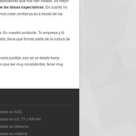
xpectativas que nos han creado. Es mejor
e las falsas expectativas
. En cuanto no
mos crear confianza es a través de los
. En nuestro producto. Tu empresa y tú
éis, tiene que formar parte de la cultura de
nera posible; eso se ve desde fuera.
s que ser muy consistentes, tener muy
 Grado en ADE
 Grado en CC.TT y RR.HH
Grado en Derecho
Grado en Historia