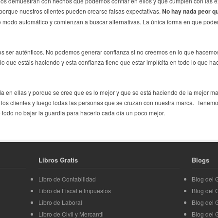
nos demuestran con hechos que podemos confiar en ellos y que cumplen con las e
 porque nuestros clientes pueden crearse falsas expectativas.
No hay nada peor qu
de modo automático y comienzan a buscar alternativas. La única forma en que pode
os ser auténticos. No podemos generar confianza si no creemos en lo que hacemos
lo que estáis haciendo y esta confianza tiene que estar implícita en todo lo que hac
 en ellas y porque se cree que es lo mejor y que se está haciendo de la mejor ma
 los clientes y luego todas las personas que se cruzan con nuestra marca. Tenemo
 todo no bajar la guardia para hacerlo cada día un poco mejor.
Libros Gratis
Blogs
Libro de Contabilidad
Blog del
Libro de Fiscal e Impuestos
Blog del
Libro de Laboral
Blog del 
Libro de Civil y Mercantil
Blog del 