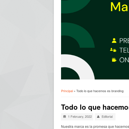
Principal
» Todo lo que hacemos es branding
Usted está aquí
Todo lo que hacemo
1 February, 2022
Editorial
Nuestra marca es la promesa que hacemos a