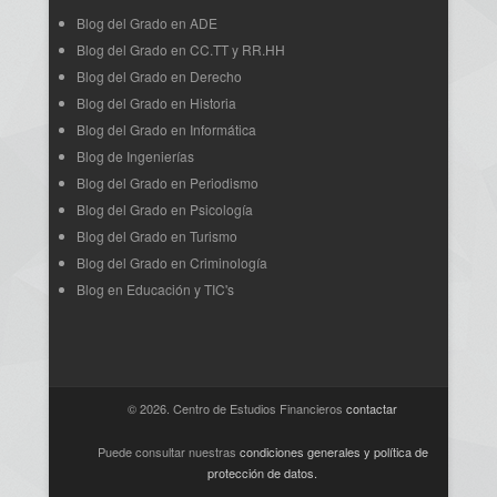
Blog del Grado en ADE
Blog del Grado en CC.TT y RR.HH
Blog del Grado en Derecho
Blog del Grado en Historia
Blog del Grado en Informática
Blog de Ingenierías
Blog del Grado en Periodismo
Blog del Grado en Psicología
Blog del Grado en Turismo
Blog del Grado en Criminología
Blog en Educación y TIC's
© 2026. Centro de Estudios Financieros
contactar
Puede consultar nuestras
condiciones generales y política de
protección de datos
.