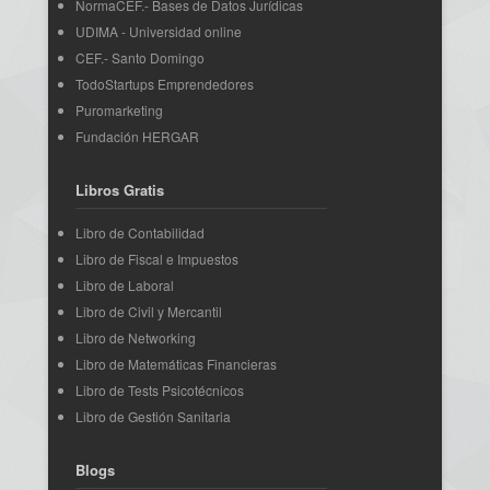
NormaCEF.- Bases de Datos Jurídicas
UDIMA - Universidad online
CEF.- Santo Domingo
TodoStartups Emprendedores
Puromarketing
Fundación HERGAR
Libros Gratis
Libro de Contabilidad
Libro de Fiscal e Impuestos
Libro de Laboral
Libro de Civil y Mercantil
Libro de Networking
Libro de Matemáticas Financieras
Libro de Tests Psicotécnicos
Libro de Gestión Sanitaria
Blogs