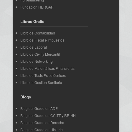
Fundación HERGAR
Libros Gratis
Libro de Contabilidad
Libro de Fiscal e Impuestos
Libro de Laboral
Libro de Civil y Mercantil
Libro de Networking
Libro de Matemáticas Financieras
Libro de Tests Psicotécnicos
Libro de Gestión Sanitaria
Blogs
Blog del Grado en ADE
Blog del Grado en CC.TT y RR.HH
Blog del Grado en Derecho
Blog del Grado en Historia