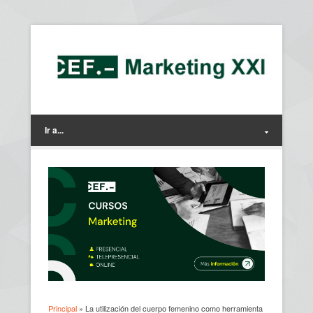
Ir a...
Principal
» La utilización del cuerpo femenino como herramienta