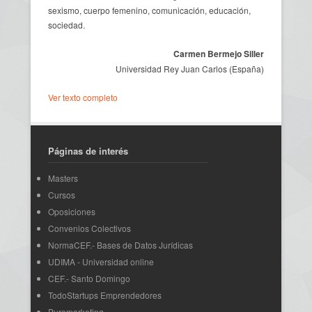
sexismo, cuerpo femenino, comunicación, educación,
sociedad.
Carmen Bermejo Siller
Universidad Rey Juan Carlos (España)
Ver texto completo
Páginas de interés
Masters
Cursos
Oposiciones
Convenios Colectivos
NormaCEF.- Bases de Datos Jurídicas
UDIMA - Universidad online
CEF.- Santo Domingo
TodoStartups Emprendedores
Puromarketing