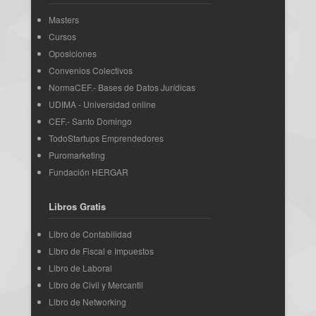
Masters
Cursos
Oposiciones
Convenios Colectivos
NormaCEF.- Bases de Datos Jurídicas
UDIMA - Universidad online
CEF.- Santo Domingo
TodoStartups Emprendedores
Puromarketing
Fundación HERGAR
Libros Gratis
Libro de Contabilidad
Libro de Fiscal e Impuestos
Libro de Laboral
Libro de Civil y Mercantil
Libro de Networking