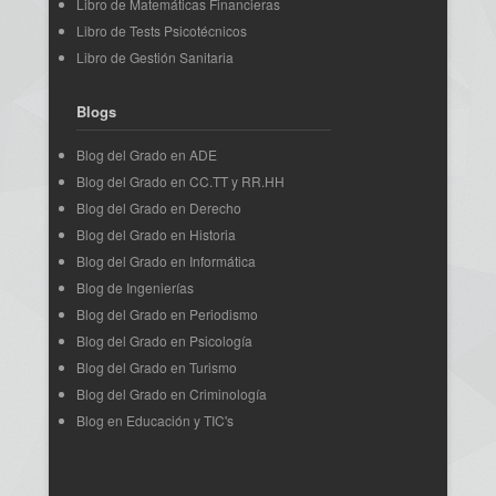
Libro de Matemáticas Financieras
Libro de Tests Psicotécnicos
Libro de Gestión Sanitaria
Blogs
Blog del Grado en ADE
Blog del Grado en CC.TT y RR.HH
Blog del Grado en Derecho
Blog del Grado en Historia
Blog del Grado en Informática
Blog de Ingenierías
Blog del Grado en Periodismo
Blog del Grado en Psicología
Blog del Grado en Turismo
Blog del Grado en Criminología
Blog en Educación y TIC's